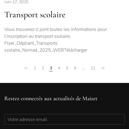
Juin 17, 2025
Transport scolaire
Vous trouverez ci joint toutes les informations pour
l’inscription au transport scolaire.
Flyer_Dépliant_Transports
scolaire_Nomad_2025_WEBTélécharger
1
2
3
4
5
6
…
21
Restez connectés aux actualités de Maizet