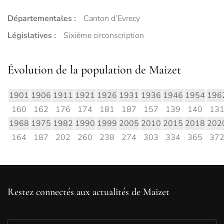
Départementales :
Canton d’Evrecy
Législatives :
Sixième circonscription
Évolution de la population de Maizet
1901
1906
1911
1921
1926
1931
1936
1946
1954
196
160
162
176
174
181
187
157
139
140
13
1968
1975
1982
1990
1999
2005
2010
2015
2018
202
164
187
202
260
238
274
303
334
365
37
Restez connectés aux actualités de Maizet