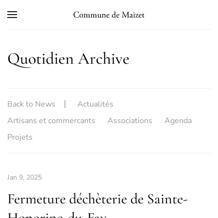
Skip to main content
Quotidien Archive
Back to News
Actualités
Artisans et commercants
Associations
Agenda
Projets
Jan 9, 2025
Fermeture déchèterie de Sainte-
Honorine-du-Fay