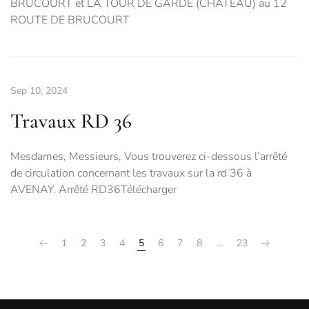
BRUCOURT et LA TOUR DE GARDE (CHATEAU) au 12
ROUTE DE BRUCOURT
Sep 10, 2024
Travaux RD 36
Mesdames, Messieurs, Vous trouverez ci-dessous l’arrêté
de circulation concernant les travaux sur la rd 36 à
AVENAY. Arrêté RD36Télécharger
1
2
3
4
5
6
7
8
…
23