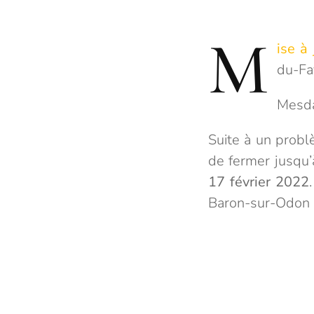
M
ise à 
du-Fa
Mesda
Suite à un prob
de fermer jusqu’
17 février 2022
Baron-sur-Odon (t