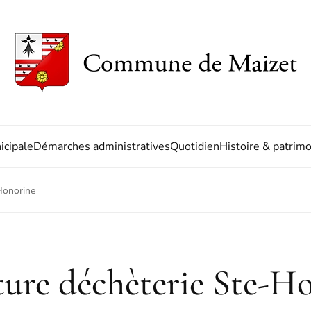
icipale
Démarches administratives
Quotidien
Histoire & patrim
Honorine
ure déchèterie Ste-H