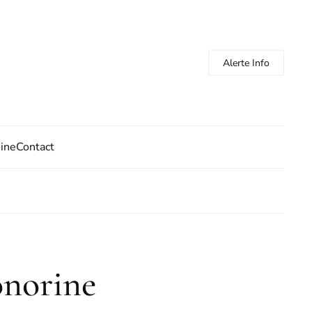
Alerte Info
oine
Contact
onorine