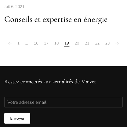
Juil 6, 2021
Conseils et expertise en énergie
1
…
16
17
18
19
20
21
22
23
Restez connectés aux actualités de Maizet