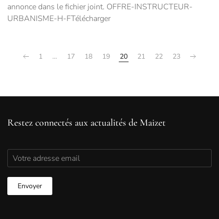
annonce dans le fichier joint. OFFRE-INSTRUCTEUR-
URBANISME-H-FTélécharger
1
…
17
18
19
20
21
22
23
Restez connectés aux actualités de Maizet