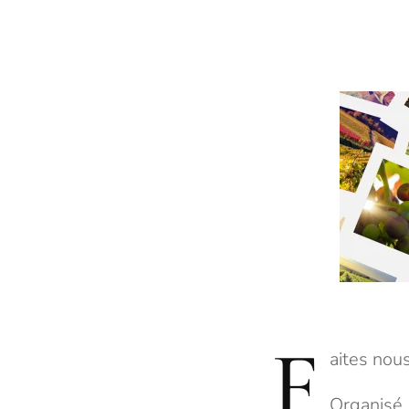
F
aites nou
Organisé 