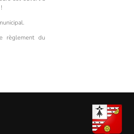
!
municipal.
 le règlement du